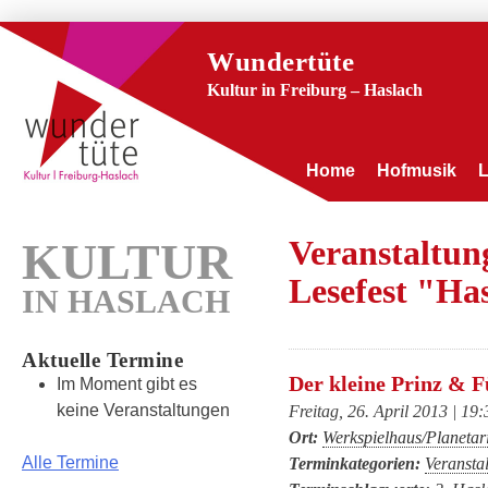
Wundertüte
Kultur in Freiburg – Haslach
Home
Hofmusik
Veranstaltu
KULTUR
Lesefest "Has
IN HASLACH
Aktuelle Termine
Der kleine Prinz & F
Im Moment gibt es
keine Veranstaltungen
Freitag, 26. April 2013 | 19
Ort:
Werkspielhaus/Planetar
Alle Termine
Terminkategorien:
Veransta