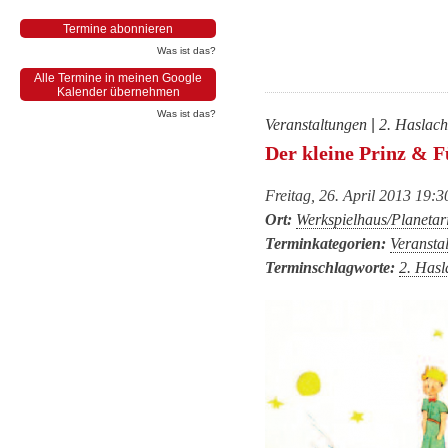
Termine abonnieren
Was ist das?
Alle Termine in meinen Google
Kalender übernehmen
Was ist das?
Veranstaltungen
|
2. Haslach
Der kleine Prinz & F
Freitag, 26. April 2013 19:
Ort:
Werkspielhaus/Planetar
Terminkategorien:
Veransta
Terminschlagworte:
2. Hasl