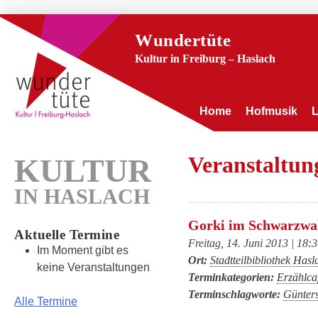
Wundertüte
Kultur in Freiburg – Haslach
Home
Hofmusik
Veranstaltu
KULTUR
IN HASLACH
Gorki im Schwarzwa
Aktuelle Termine
Freitag, 14. Juni 2013 | 18:
Im Moment gibt es
Ort:
Stadtteilbibliothek Hasl
keine Veranstaltungen
Terminkategorien:
Erzählca
Terminschlagworte:
Günters
Alle Termine