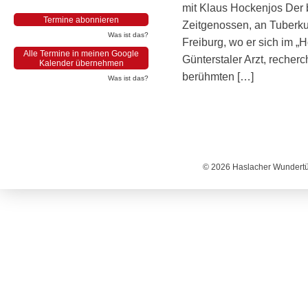
mit Klaus Hockenjos Der b
Termine abonnieren
Zeitgenossen, an Tuberku
Was ist das?
Freiburg, wo er sich im „H
Alle Termine in meinen Google
Günterstaler Arzt, recher
Kalender übernehmen
berühmten […]
Was ist das?
© 2026 Haslacher Wundertüt