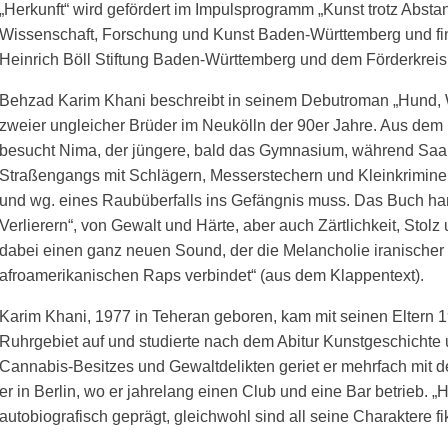
„Herkunft“ wird gefördert im Impulsprogramm „Kunst trotz Abstan
Wissenschaft, Forschung und Kunst Baden-Württemberg und find
Heinrich Böll Stiftung Baden-Württemberg und dem Förderkreis L
Behzad Karim Khani beschreibt in seinem Debutroman „Hund, W
zweier ungleicher Brüder im Neukölln der 90er Jahre. Aus dem I
besucht Nima, der jüngere, bald das Gymnasium, während Saam
Straßengangs mit Schlägern, Messerstechern und Kleinkriminell
und wg. eines Raubüberfalls ins Gefängnis muss. Das Buch ha
Verlierern“, von Gewalt und Härte, aber auch Zärtlichkeit, Stolz
dabei einen ganz neuen Sound, der die Melancholie iranischer 
afroamerikanischen Raps verbindet“ (aus dem Klappentext).
Karim Khani, 1977 in Teheran geboren, kam mit seinen Eltern
Ruhrgebiet auf und studierte nach dem Abitur Kunstgeschicht
Cannabis-Besitzes und Gewaltdelikten geriet er mehrfach mit der 
er in Berlin, wo er jahrelang einen Club und eine Bar betrieb. „H
autobiografisch geprägt, gleichwohl sind all seine Charaktere fik