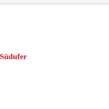
rtüte
Kontakt
News
Freiburg – Haslach
Home
Hofmusik
Lesungen
Ausstellungen
Mehr 
Südufer