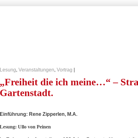
rtüte
Kontakt
News
Freiburg – Haslach
Home
Hofmusik
Lesungen
Ausstellungen
Mehr 
Lesung
,
Veranstaltungen
,
Vortrag
|
„Freiheit die ich meine…“ – St
Gartenstadt.
Einführung: Rene Zipperlen, M.A.
Lesung: Ullo von Peinen