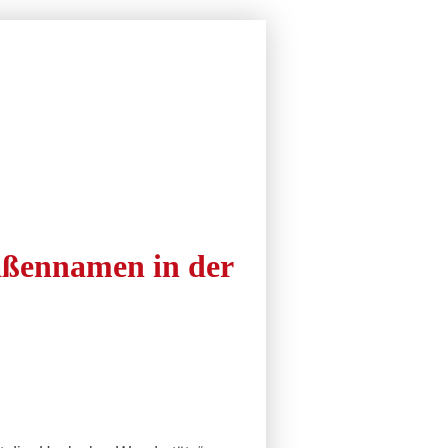
letter
Bilder
Facebook
Rechtliches
Kultur
Alle Termine
Über uns
raßennamen in der