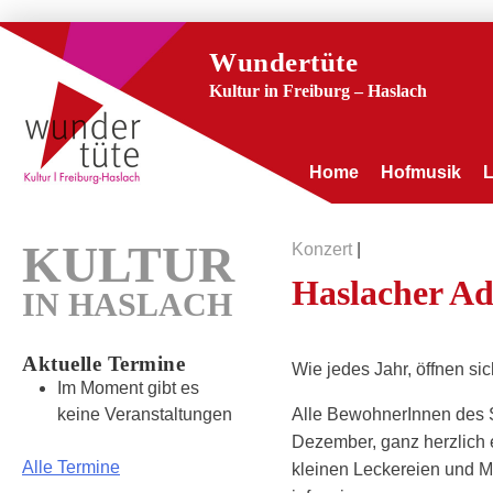
Wundertüte
Kultur in Freiburg – Haslach
Home
Hofmusik
KULTUR
Konzert
|
Haslacher Ad
IN HASLACH
Aktuelle Termine
Wie jedes Jahr, öffnen sic
Im Moment gibt es
keine Veranstaltungen
Alle BewohnerInnen des St
Dezember, ganz herzlich 
Alle Termine
kleinen Leckereien und M