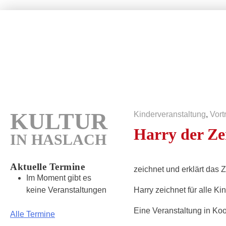
Wundertüte
Kultur in Freiburg – Haslach
Home
Hofmusik
KULTUR
Kinderveranstaltung
,
Vort
Harry der Ze
IN HASLACH
Aktuelle Termine
zeichnet und erklärt das 
Im Moment gibt es
keine Veranstaltungen
Harry zeichnet für alle K
Eine Veranstaltung in Koop
Alle Termine