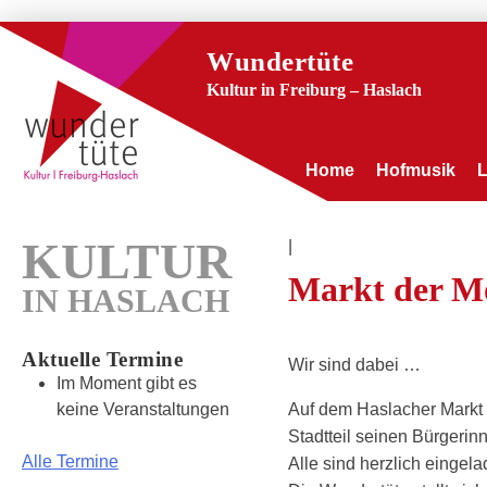
Wundertüte
Kultur in Freiburg – Haslach
Home
Hofmusik
KULTUR
|
Markt der Mö
IN HASLACH
Aktuelle Termine
Wir sind dabei …
Im Moment gibt es
keine Veranstaltungen
Auf dem Haslacher Markt d
Stadtteil seinen Bürgerinn
Alle Termine
Alle sind herzlich einge