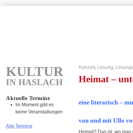
Wundertüte
Kultur in Freiburg – Haslach
Home
Hofmusik
KULTUR
Konzert
,
Lesung
,
Lesung
Heimat – unt
IN HASLACH
Aktuelle Termine
eine literarisch – 
Im Moment gibt es
keine Veranstaltungen
von und mit Ullo vo
Alle Termine
Heimat? Das ist, wo man