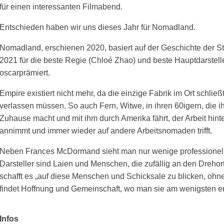
für einen interessanten Filmabend.
Entschieden haben wir uns dieses Jahr für Nomadland.
Nomadland, erschienen 2020, basiert auf der Geschichte der 
2021 für die beste Regie (Chloé Zhao) und beste Hauptdarstel
oscarprämiert.
Empire existiert nicht mehr, da die einzige Fabrik im Ort schlie
verlassen müssen. So auch Fern, Witwe, in ihren 60igern, die i
Zuhause macht und mit ihm durch Amerika fährt, der Arbeit hin
annimmt und immer wieder auf andere Arbeitsnomaden trifft.
Neben Frances McDormand sieht man nur wenige professionelle
Darsteller sind Laien und Menschen, die zufällig an den Dreh
schafft es „auf diese Menschen und Schicksale zu blicken, oh
findet Hoffnung und Gemeinschaft, wo man sie am wenigsten erw
Infos